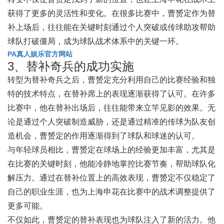
获得了更多的灵活性和变化。在很多比赛中，曹赟定作为替
补上场后，往往能在关键时刻通过个人突破或传球助攻帮助
球队打破僵局，成为球队战术体系中的关键一环。
PA真人娱乐官方网站
3、替补奇兵的成功实施
转型为替补奇兵之后，曹赟定充分利用自己的比赛经验和独
特的技术特点，在替补席上的表现逐渐获得了认可。在许多
比赛中，他在替补出场后，往往能带来立竿见影的效果。无
论是通过个人突破制造威胁，还是通过精准的传球为队友创
造机会，曹赟定的作用逐渐得到了球队和球迷的认可。
与年轻球员相比，曹赟定在球场上的经验更加丰富，尤其是
在比赛的关键时刻，他能冷静地掌控比赛节奏，帮助球队化
解压力。通过在替补位置上的高效表现，曹赟定不仅稳定了
自己的职业生涯，也为上海申花在比赛中的战术调整提供了
更多可能。
不仅如此，曹赟定的替补表现也为球队注入了新的活力。他