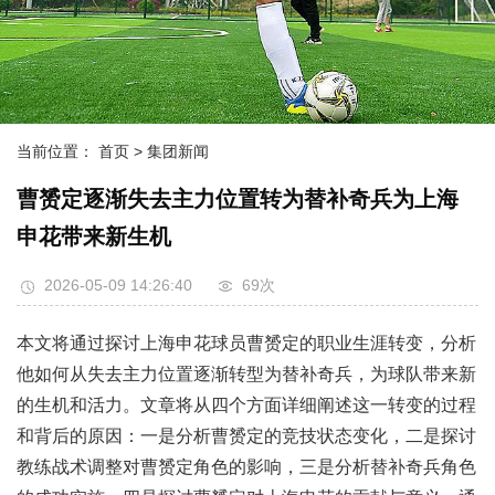
当前位置：
首页
> 集团新闻
曹赟定逐渐失去主力位置转为替补奇兵为上海
申花带来新生机
2026-05-09 14:26:40
69次
本文将通过探讨上海申花球员曹赟定的职业生涯转变，分析
他如何从失去主力位置逐渐转型为替补奇兵，为球队带来新
的生机和活力。文章将从四个方面详细阐述这一转变的过程
和背后的原因：一是分析曹赟定的竞技状态变化，二是探讨
教练战术调整对曹赟定角色的影响，三是分析替补奇兵角色