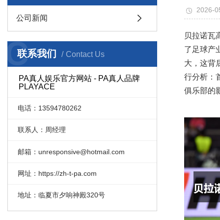
2026-0
公司新闻
贝拉诺瓦
C
了足球产
联系我们
Contact Us
大，这背
行分析：
PA真人娱乐官方网站 - PA真人品牌
PLAYACE
俱乐部的
电话：13594780262
联系人：周经理
邮箱：unresponsive@hotmail.com
网址：https://zh-t-pa.com
地址：临夏市夕响神殿320号