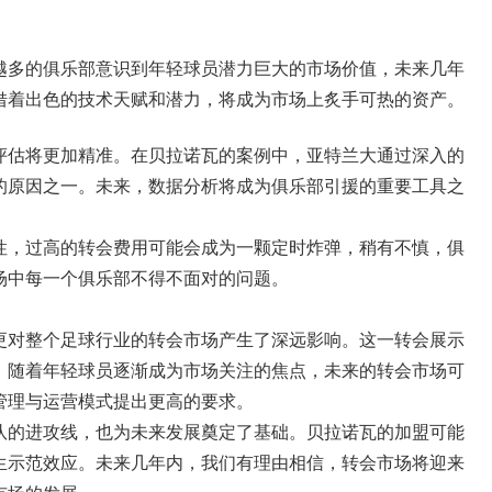
越多的俱乐部意识到年轻球员潜力巨大的市场价值，未来几年
借着出色的技术天赋和潜力，将成为市场上炙手可热的资产。
评估将更加精准。在贝拉诺瓦的案例中，亚特兰大通过深入的
的原因之一。未来，数据分析将成为俱乐部引援的重要工具之
性，过高的转会费用可能会成为一颗定时炸弹，稍有不慎，俱
场中每一个俱乐部不得不面对的问题。
更对整个足球行业的转会市场产生了深远影响。这一转会展示
。随着年轻球员逐渐成为市场关注的焦点，未来的转会市场可
管理与运营模式提出更高的要求。
队的进攻线，也为未来发展奠定了基础。贝拉诺瓦的加盟可能
生示范效应。未来几年内，我们有理由相信，转会市场将迎来