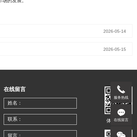
市场的发展。
2026-05-14
2026-05-15
在线留言
服务热线
在线留言
体验移动端