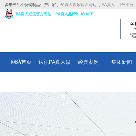
多年专注不锈钢制品生产厂家
PA真人娱乐官方网站
PA真人
PA平台
“
网站首页
认识PA真人娱
经典案例
集团新闻
乐官方网站