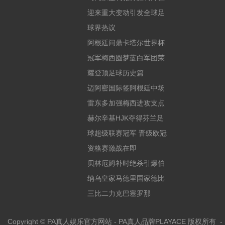
迎来重大变动引发全球足
球界热议
阿根廷问鼎卡塔尔世界杯
冠军梅西圆梦蓝白军团荣
耀登顶足球历史篇
迈阿密国际签阿根廷中场
雷东多加强梅西进攻支点
赫尔辛基HJK夺得芬兰足
球超级联赛冠军 晋级欧冠
资格赛激战在即
贝林厄姆补时绝杀引爆伯
纳乌皇家马德里国家德比
三比二力克巴塞罗那
Copyright © PA真人娱乐官方网站 - PA真人品牌PLAYACE 版权所有 -