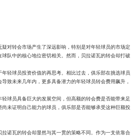
无疑对转会市场产生了深远影响，特别是对年轻球员的市场定
在球队中的核心地位密切相关。然而，贝拉诺瓦的转会却打破
于年轻球员投资价值的再思考。相比过去，俱乐部在挑选球员
会导致未来几年内，更多具备潜力的年轻球员转会费用飙升，
年轻球员具备巨大的发展空间，但高额的转会费是否能带来足
些尚未证明自己能力的球员，俱乐部是否能够承受这种巨额投
贝拉诺瓦的转会却显然与其一贯的策略不同。作为一支依靠合