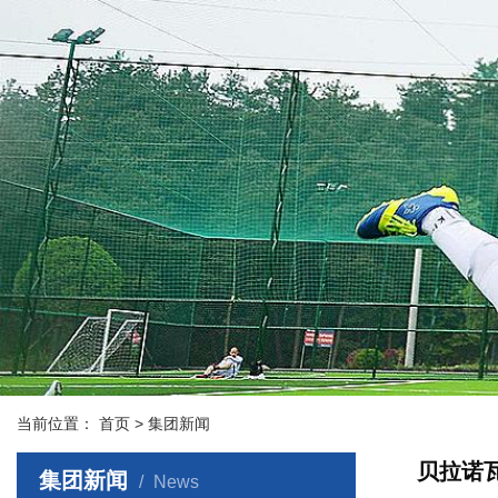
当前位置：
首页
> 集团新闻
贝拉诺
集团新闻
News