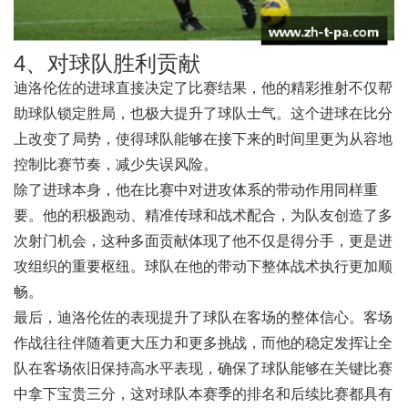
4、对球队胜利贡献
迪洛伦佐的进球直接决定了比赛结果，他的精彩推射不仅帮
助球队锁定胜局，也极大提升了球队士气。这个进球在比分
上改变了局势，使得球队能够在接下来的时间里更为从容地
控制比赛节奏，减少失误风险。
除了进球本身，他在比赛中对进攻体系的带动作用同样重
要。他的积极跑动、精准传球和战术配合，为队友创造了多
次射门机会，这种多面贡献体现了他不仅是得分手，更是进
攻组织的重要枢纽。球队在他的带动下整体战术执行更加顺
畅。
最后，迪洛伦佐的表现提升了球队在客场的整体信心。客场
作战往往伴随着更大压力和更多挑战，而他的稳定发挥让全
队在客场依旧保持高水平表现，确保了球队能够在关键比赛
中拿下宝贵三分，这对球队本赛季的排名和后续比赛都具有