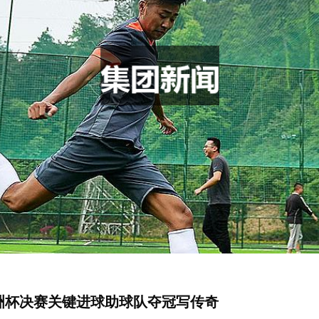
洲杯决赛关键进球助球队夺冠写传奇