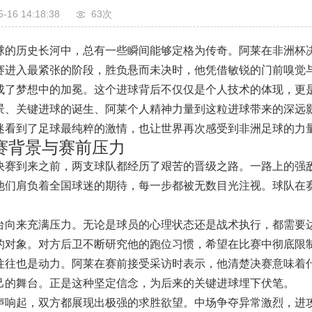
5-16 14:18:38
63次
球的历史长河中，总有一些瞬间能够定格为传奇。阿莱在非洲杯
赛进入最紧张的阶段，胜负悬而未决时，他凭借敏锐的门前嗅觉
成了梦想中的加冕。这个进球背后不仅仅是个人技术的体现，更
景、关键进球的诞生、阿莱个人精神力量到这粒进球带来的深远
迷看到了足球最纯粹的激情，也让世界再次感受到非洲足球的力
赛背景与赛前压力
决赛到来之前，两支球队都经历了艰苦的晋级之路。一路上的强
他们肩负着全国球迷的期待，每一步都被无数目光注视。球队在
台向来充满压力。无论是球员的心理状态还是战术执行，都需要
的对象。对方后卫不断研究他的跑位习惯，希望在比赛中彻底限
往往也是动力。阿莱在赛前接受采访时表示，他清楚决赛意味着
己的舞台。正是这种坚定信念，为后来的关键进球埋下伏笔。
声响起，双方都展现出极强的求胜欲望。中场争夺异常激烈，进