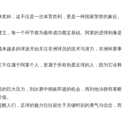
杯奖杯，这不仅是一次体育胜利，更是一种国家荣誉的象征。
建立，每一个环节都为最终成功奠定基础。阿莱的进球则像是
越来越多的球迷开始关注非洲球员的技术与潜力，非洲杯赛事
它不仅属于阿莱个人，更属于所有热爱足球的人，因为它诠释
前的巨大压力，到比赛中稍纵即逝的机会，再到他冷静而果断
价值。
提醒人们，足球的魅力往往诞生于关键时刻的勇气与信念，而