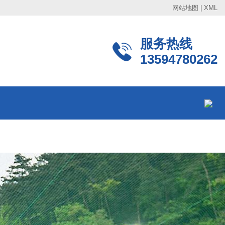
网站地图
|
XML
服务热线
13594780262