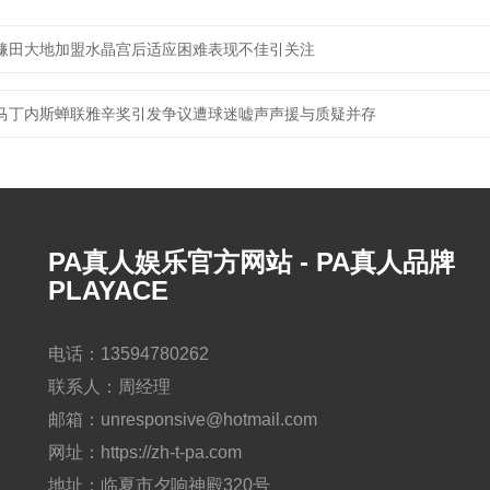
镰田大地加盟水晶宫后适应困难表现不佳引关注
马丁内斯蝉联雅辛奖引发争议遭球迷嘘声声援与质疑并存
PA真人娱乐官方网站 - PA真人品牌
PLAYACE
电话：13594780262
联系人：周经理
邮箱：unresponsive@hotmail.com
网址：https://zh-t-pa.com
地址：临夏市夕响神殿320号