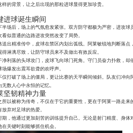
这样的背景，让之后出现的那粒进球显得更加珍贵。
键进球诞生瞬间
下半场后，场上的气氛愈发紧张。双方防守都极为严密，进攻球
次看似普通的边路进攻突然改变了局势。
路送出精准传中，皮球在禁区内划出弧线。阿莱敏锐地判断落点
现得淋漓尽致，让防守球员来不及做出有效反应。
干净利落的头球攻门，皮球飞向球门死角。守门员奋力扑救，却
球场爆发出震耳欲聋的欢呼声。
不仅打破了场上的僵局，更让比赛的天平瞬间倾斜。队友们冲向
为无数人心中永恒的记忆。
莱坚韧精神力量
之所以被称为传奇，不仅在于它的重要性，更在于阿莱一路走来
有放弃对足球的热爱。
时期，他通过更加刻苦的训练提升自己。无论是射门精度、身体
他在关键时刻能够抓住机会。