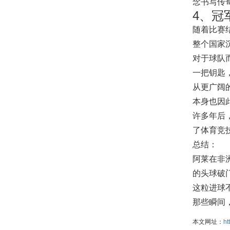
念书写传
4、冠
随着比赛
整个国家
对于球队
一把钥匙
从更广阔
本身也因
许多年后
了体育竞
总结：
阿莱在非
的头球破
这粒进球
那些瞬间
本文网址：
ht