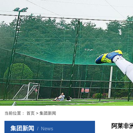
当前位置：
首页
> 集团新闻
阿莱非
集团新闻
News