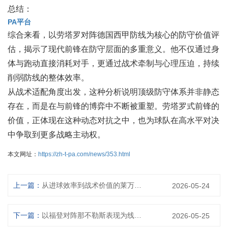
总结：
PA平台
综合来看，以劳塔罗对阵德国西甲防线为核心的防守价值评
估，揭示了现代前锋在防守层面的多重意义。他不仅通过身
体与跑动直接消耗对手，更通过战术牵制与心理压迫，持续
削弱防线的整体效率。
从战术适配角度出发，这种分析说明顶级防守体系并非静态
存在，而是在与前锋的博弈中不断被重塑。劳塔罗式前锋的
价值，正体现在这种动态对抗之中，也为球队在高水平对决
中争取到更多战略主动权。
本文网址：
https://zh-t-pa.com/news/353.html
上一篇：
从进球效率到战术价值的莱万多夫斯基世俱杯数据深度解读全面分析
2026-05-24
下一篇：
以福登对阵那不勒斯表现为线索的西甲稳定性变化研究观察趋势分析
2026-05-25