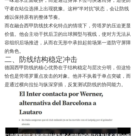
一味追求正面硬拼，而是通过身体卡位与快速转身，迫使防
守者在站位选择上出现犹豫。这种“半对抗”状态，会让防线
难以保持原有的整体节奏。
而在融合西甲防线技术化特点的情境下，劳塔罗的压迫更显
价值。他会主动干扰后卫的出球脚型与视线，使对方无法从
容组织后场推进，从而在无形中承担起前场第一道防守屏障
的角色。
二、防线结构稳定冲击
德国西甲防线的核心优势在于结构稳定与层次分明，但这恰
恰也是劳塔罗重点攻击的对象。他并不执着于单点突破，而
是通过横向拉扯与纵深穿插，反复测试防线的协同能力。