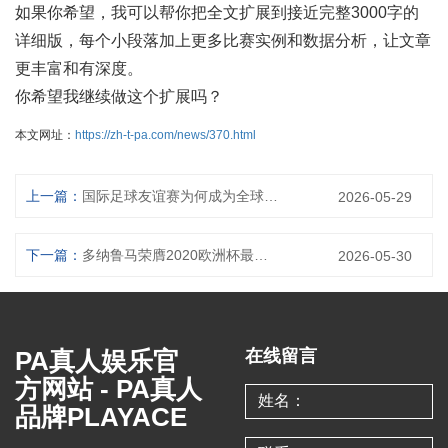
如果你希望，我可以帮你把全文扩展到接近完整3000字的
详细版，每个小段落加上更多比赛实例和数据分析，让文章
更丰富和有深度。
你希望我继续做这个扩展吗？
本文网址：
https://zh-t-pa.com/news/370.html
上一篇：
国际足球友谊赛为何成为全球观众热衷关注的焦点赛事
2026-05-29
下一篇：
多纳鲁马荣膺2020欧洲杯最佳球员称号助意大利夺冠
2026-05-30
PA真人娱乐官
在线留言
方网站 - PA真人
品牌PLAYACE