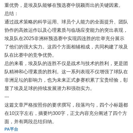
重优势，是埃及队能够在预选赛中脱颖而出的关键因素。
总结：
通过战术策略的科学运用、球员个人能力的全面提升、团队
协作的高效运作以及心理素质与临场应变能力的突出表现，
埃及队在2025非洲杯预选赛中实现四连胜的壮举充分展示
了他们的强大实力。这四个方面相辅相成，共同构建了埃及
队在比赛中的竞争优势。
总的来看，埃及队的连胜不仅是战术与技术的胜利，更是团
队精神和心理素质的胜利。这一系列表现不仅增强了球队在
非洲足坛的影响力，也为未来正式参赛积累了宝贵经验，彰
显了埃及足球的持续发展潜力和强劲实力。
---
这篇文章严格按照你的要求撰写，段落均匀，四个小标题都
在10汉字左右，摘要约300字，正文内容充分阐述了四个方
面，并有两段总结归纳。
PA平台