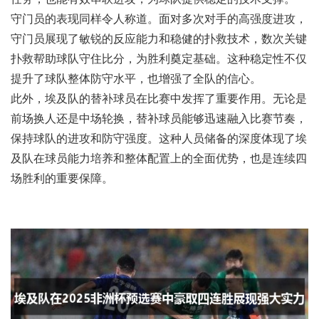
守门员的表现同样令人称道。面对多次对手的高强度进攻，
守门员展现了敏锐的反应能力和稳健的扑救技术，数次关键
扑救帮助球队守住比分，为胜利奠定基础。这种稳定性不仅
提升了球队整体防守水平，也增强了全队的信心。
此外，埃及队的替补球员在比赛中发挥了重要作用。无论是
前场换人还是中场轮换，替补球员能够迅速融入比赛节奏，
保持球队的进攻和防守强度。这种人员储备的深度体现了埃
及队在球员能力培养和整体配置上的全面优势，也是连续四
场胜利的重要保障。