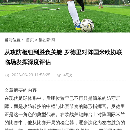
当前位置：
首页
> 集团新闻
从攻防枢纽到胜负关键 罗德里对阵国米欧协联
临场发挥深度评估
2026-06-23 11:53:25
45次
文章摘要的内容
在现代足球体系中，后腰位置早已不再只是简单的防守屏
障，而是攻防转换的中枢与比赛节奏的隐形指挥官。罗德里
正是这一角色的典型代表。在欧战关键舞台上对阵国际米兰
的比赛中，他从比赛开局的稳定器，逐步演化为左右胜负的