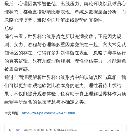
最后，心理因素常被低估。出线压力、舆论环境以及球员心
理状态，都会直接影响比赛表现。单纯从数据层面分析，而
忽略心理博弈，难以全面理解出线形势的复杂性。
总结：
综合来看，世界杯出线形势之所以充满变数，正是因为规
则、实力、赛程与心理等多重因素交织在一起。六大常见认
知误区的存在，使得许多判断停留在表面，忽略了赛事运行
的真实逻辑。只有系统理解规则、理性评估实力，才能避免
被表象迷惑。
通过全面深度解析世界杯出线形势中的认知误区与真相，我
们可以更加客观地欣赏比赛本身的魅力。理性看待出线结
果，不仅能提升观赛体验，也有助于真正理解世界杯作为顶
级赛事所蕴含的竞技智慧与不确定之美。
本文网址：
https://zh-t-pa.com/news/473.html
上一篇：
佩雷拉率领上海上港终结恒大长期统治创造新辉煌