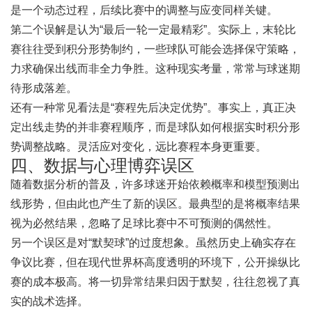
是一个动态过程，后续比赛中的调整与应变同样关键。
第二个误解是认为“最后一轮一定最精彩”。实际上，末轮比
赛往往受到积分形势制约，一些球队可能会选择保守策略，
力求确保出线而非全力争胜。这种现实考量，常常与球迷期
待形成落差。
还有一种常见看法是“赛程先后决定优势”。事实上，真正决
定出线走势的并非赛程顺序，而是球队如何根据实时积分形
势调整战略。灵活应对变化，远比赛程本身更重要。
四、数据与心理博弈误区
随着数据分析的普及，许多球迷开始依赖概率和模型预测出
线形势，但由此也产生了新的误区。最典型的是将概率结果
视为必然结果，忽略了足球比赛中不可预测的偶然性。
另一个误区是对“默契球”的过度想象。虽然历史上确实存在
争议比赛，但在现代世界杯高度透明的环境下，公开操纵比
赛的成本极高。将一切异常结果归因于默契，往往忽视了真
实的战术选择。