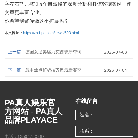
字左右**，增加每个自然段的深度分析和具体数据案例，使
文章更丰富专业。
你希望我帮你做这个扩展吗？
本文网址：
https://zh-t-pa.com/news/503.html
上一篇：
德国女足奥运力克西班牙夺铜成功扭转下滑趋势
2026-07-03
下一篇：
意甲焦点解析拉齐奥最新赛季战绩与未来展望分析
2026-07-04
PA真人娱乐官
在线留言
方网站 - PA真人
品牌PLAYACE
电话：13594780262