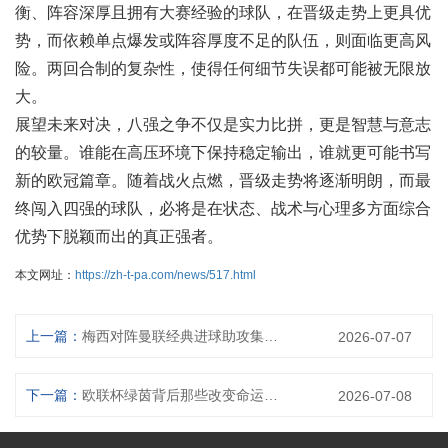
衡、阵容深厚且拥有大赛经验的球队，在晋级走势上更具优
势，而依赖单点爆发或阵容厚度不足的队伍，则面临更高风
险。两回合制的复杂性，使得任何细节失误都可能被无限放
大。
展望未来对决，八强之争不仅是实力比拼，更是智慧与意志
的较量。谁能在高压环境下保持稳定输出，谁就更可能书写
新的欧冠篇章。随着战火点燃，晋级走势将逐渐明朗，而最
终闯入四强的球队，必将是在状态、战术与心理多方面综合
优势下脱颖而出的真正强者。
本文网址：
https://zh-t-pa.com/news/517.html
上一篇：
梅西对阵曼联经典进球助攻集锦德甲高光时刻全回顾巅峰表现深度盘点
2026-07-07
下一篇：
欧联杯绿茵背后那些改变命运的传奇故事全纪录球员与城市之路史诗
2026-07-08