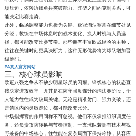
场压迫，依赖边锋单兵突破能力。阵型之间的克制关系，可
能决定比赛走势。
此外，临场调整能力也极为关键。欧冠淘汰赛常在细节处见
分晓，教练在中场休息时的战术变化、换人时机与人员选
择，都可能改变比赛节奏。那些拥有丰富欧战经验的主帅，
往往在关键时刻更具决断力，这种无形优势将为球队增加晋
级筹码。
PA真人官方网站
三、核心球员影响
欧冠八强之争从不缺少明星球员的闪耀。锋线核心的状态直
接决定进攻效率，尤其是在防守强度骤升的淘汰赛阶段，个
人能力往往成为破局关键。无论是精准射门、强力突破，还
是禁区内的灵敏跑位，都可能改变比分。
中场指挥官的作用同样不可忽视。他们不仅承担组织调度任
务，还负责攻防转换与节奏控制。一支球队若拥有技术与视
野兼备的中场核心，往往能在复杂局面下保持冷静，从容应