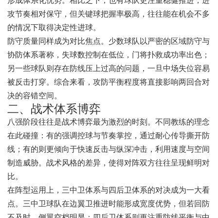
形成体系化优势。相比之下，也有球队更注重稳健推进，进
攻节奏相对保守，但关键球把握率极高，往往能在机会不多
的情况下取得决定性进球。
防守质量同样成为对比焦点。少数球队以严密的区域防守与
协防体系著称，失球数控制在低位，门将扑救成功率出色；
另一些球队则存在防线压上过高的问题，一旦中场失位容易
被反击打穿。综合来看，攻防平衡程度将直接影响两回合对
决的容错空间。
二、战术体系博弈
八强阶段往往是战术博弈最为激烈的时刻。不同教练的理念
在此碰撞：有的强调控球与节奏掌控，通过耐心传导撕开防
线；有的则更倾向于快速反击与纵深冲击，利用速度与空间
制造威胁。战术风格的差异，使得对阵双方往往呈现鲜明对
比。
在阵型运用上，三中卫体系与四后卫体系的对决成为一大看
点。三中卫球队在边翼卫推进时能形成宽度优势，但若回防
不及时，侧翼空档明显；四后卫体系则更注重防线平衡与中