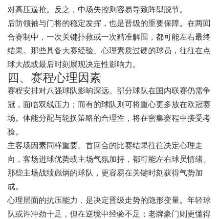
对高压逼抢。反之，中场失控则容易导致阵型脱节。
后防领袖与门将的稳定发挥，也是晋级的重要保障。在两回
合赛制中，一次关键扑救或一次精准解围，都可能左右最终
结果。那些具备大赛经验、心理素质过硬的球员，往往在点
球大战或最后时刻展现决定性影响力。
四、赛程心理因素
赛程安排对八强球队影响深远。部分球队在国内联赛仍需争
冠，面临双线压力；而有的球队则可将重心更多放在欧冠赛
场。体能分配与轮换策略的合理性，将在密集赛程中接受考
验。
主客场因素同样重要。首回合的比赛结果往往决定心理走
向，客场进球优势或主场气氛加持，都可能左右球员情绪。
那些主场战绩彪炳的球队，更容易在关键时刻获得气势加
成。
心理层面的抗压能力，是决定晋级走势的隐形变量。年轻球
队或许冲劲十足，但在逆境中经验不足；老牌豪门则更懂得