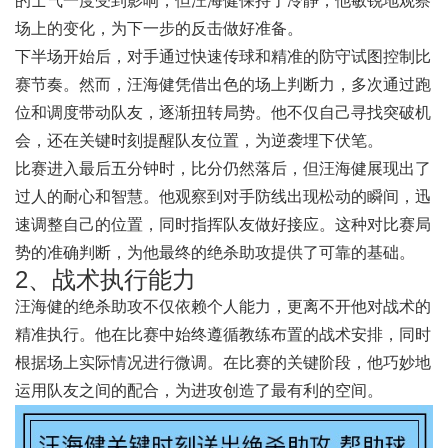
的士气一度受到影响，但汪海健保持了冷静，他敏锐地观察
场上的变化，为下一步的反击做好准备。
下半场开始后，对手通过快速传球和精准的防守试图控制比
赛节奏。然而，汪海健凭借出色的场上判断力，多次通过跑
位和调度带动队友，逐渐扭转局势。他不仅自己寻找突破机
会，还在关键时刻提醒队友位置，为逆袭埋下伏笔。
比赛进入最后五分钟时，比分仍然落后，但汪海健展现出了
过人的耐心和智慧。他观察到对手防线出现松动的瞬间，迅
速调整自己的位置，同时指挥队友做好接应。这种对比赛局
势的准确判断，为他最终的绝杀助攻提供了可靠的基础。
2、战术执行能力
汪海健的绝杀助攻不仅依赖个人能力，更离不开他对战术的
精准执行。他在比赛中始终遵循教练布置的战术安排，同时
根据场上实际情况进行微调。在比赛的关键阶段，他巧妙地
运用队友之间的配合，为进攻创造了最有利的空间。