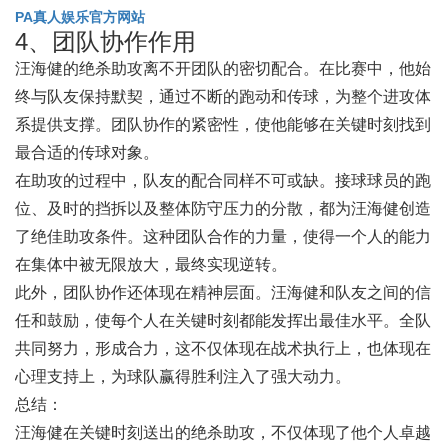
PA真人娱乐官方网站
4、团队协作作用
汪海健的绝杀助攻离不开团队的密切配合。在比赛中，他始
终与队友保持默契，通过不断的跑动和传球，为整个进攻体
系提供支撑。团队协作的紧密性，使他能够在关键时刻找到
最合适的传球对象。
在助攻的过程中，队友的配合同样不可或缺。接球球员的跑
位、及时的挡拆以及整体防守压力的分散，都为汪海健创造
了绝佳助攻条件。这种团队合作的力量，使得一个人的能力
在集体中被无限放大，最终实现逆转。
此外，团队协作还体现在精神层面。汪海健和队友之间的信
任和鼓励，使每个人在关键时刻都能发挥出最佳水平。全队
共同努力，形成合力，这不仅体现在战术执行上，也体现在
心理支持上，为球队赢得胜利注入了强大动力。
总结：
汪海健在关键时刻送出的绝杀助攻，不仅体现了他个人卓越