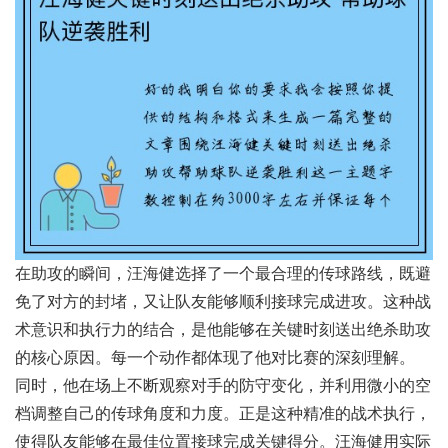
在助攻的瞬间，汪海健选择了一个最合理的传球路线，既避
免了对方的封堵，又让队友能够顺利接球完成进攻。这种战
术意识和执行力的结合，是他能够在关键时刻送出绝杀助攻
的核心原因。每一个动作都体现了他对比赛的深刻理解。
同时，他在场上不断观察对手的防守变化，并利用微小的空
档调整自己的传球角度和力度。正是这种精准的战术执行，
使得队友能够在最佳位置接球完成关键得分。汪海健用实际