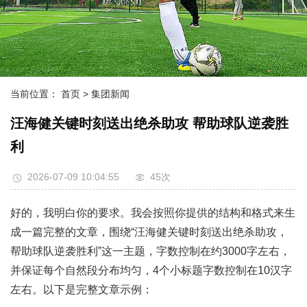
当前位置：
首页
> 集团新闻
汪海健关键时刻送出绝杀助攻 帮助球队逆袭胜
利
2026-07-09 10:04:55
45次
好的，我明白你的要求。我会按照你提供的结构和格式来生
成一篇完整的文章，围绕“汪海健关键时刻送出绝杀助攻，
帮助球队逆袭胜利”这一主题，字数控制在约3000字左右，
并保证每个自然段分布均匀，4个小标题字数控制在10汉字
左右。以下是完整文章示例：