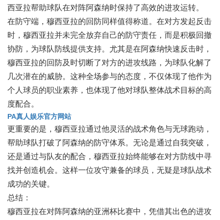
西亚拉帮助球队在对阵阿森纳时保持了高效的进攻运转。
在防守端，穆西亚拉的回防同样值得称道。在对方发起反击
时，穆西亚拉并未完全放弃自己的防守责任，而是积极回撤
协防，为球队防线提供支持。尤其是在阿森纳快速反击时，
穆西亚拉的回防及时切断了对方的进攻线路，为球队化解了
几次潜在的威胁。这种全场参与的态度，不仅体现了他作为
个人球员的职业素养，也体现了他对球队整体战术目标的高
度配合。
PA真人娱乐官方网站
更重要的是，穆西亚拉通过他灵活的战术角色与无球跑动，
帮助球队打破了阿森纳的防守体系。无论是通过自我突破，
还是通过与队友的配合，穆西亚拉始终能够在对方防线中寻
找并创造机会。这样一位攻守兼备的球员，无疑是球队战术
成功的关键。
总结：
穆西亚拉在对阵阿森纳的亚洲杯比赛中，凭借其出色的进攻