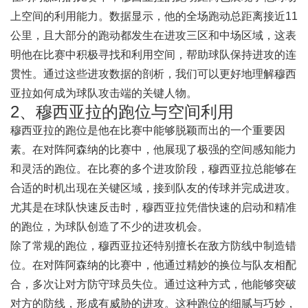
上空间的利用能力。数据显示，他的全场跑动总距离接近11
公里，且大部分的跑动都发生在进攻三区和中场区域，这表
明他在比赛中积极寻找和利用空间，帮助球队保持进攻的连
贯性。通过这些进攻数据的剖析，我们可以更好地理解穆西
亚拉如何成为球队攻击端的关键人物。
2、穆西亚拉的跑位与空间利用
穆西亚拉的跑位是他在比赛中能够脱颖而出的一个重要因
素。在对阵阿森纳的比赛中，他展现了极强的空间感知能力
和灵活的跑位。在比赛的多个进攻阶段，穆西亚拉总能够在
合适的时机出现在关键区域，接到队友的传球并完成进攻。
尤其是在球队快速反击时，穆西亚拉凭借快速的启动和精准
的跑位，为球队创造了不少的进攻机会。
除了常规的跑位，穆西亚拉还特别擅长在敌方防线中制造错
位。在对阵阿森纳的比赛中，他通过精妙的换位与队友相配
合，多次让对方防守球员失位。通过这种方式，他能够突破
对方的防线，形成有威胁的进攻。这种跑位的细腻与巧妙，