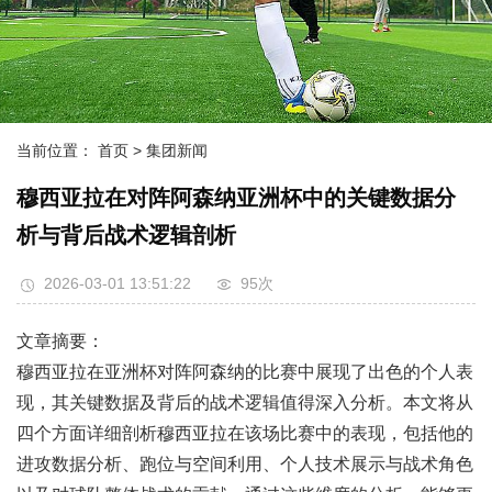
当前位置：
首页
> 集团新闻
穆西亚拉在对阵阿森纳亚洲杯中的关键数据分
析与背后战术逻辑剖析
2026-03-01 13:51:22
95次
文章摘要：
穆西亚拉在亚洲杯对阵阿森纳的比赛中展现了出色的个人表
现，其关键数据及背后的战术逻辑值得深入分析。本文将从
四个方面详细剖析穆西亚拉在该场比赛中的表现，包括他的
进攻数据分析、跑位与空间利用、个人技术展示与战术角色