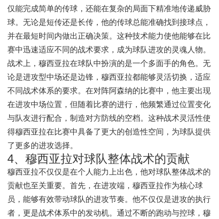
仅能完成简单的传球，还能在复杂的局面下精准地传递威胁
球。无论是短传还是长传，他的传球总能准确找到接球点，
并在最短时间内做出正确决策。这种技术能力使他能够在比
赛中迅速适应不同的战术要求，成为球队进攻的灵魂人物。
战术上，穆西亚拉在球队中扮演的是一个多面手的角色。无
论是进攻型中场还是边锋，穆西亚拉都能够灵活切换，适应
不同战术体系的要求。在对阵阿森纳的比赛中，他主要出现
在进攻中场位置，但随着比赛的进行，他频繁通过位置变化
与队友进行配合，制造对方防线的空档。这种战术灵活性使
得穆西亚拉在比赛中具备了更大的创造性空间，为球队提供
了更多的进攻选择。
4、穆西亚拉对球队整体战术的贡献
穆西亚拉不仅仅是在个人能力上出色，他对球队整体战术的
贡献也至关重要。首先，在进攻端，穆西亚拉作为核心球
员，能够有效带动球队的进攻节奏。他不仅仅是进攻的执行
者，更是战术体系中的发动机。通过不断的跑动与控球，穆