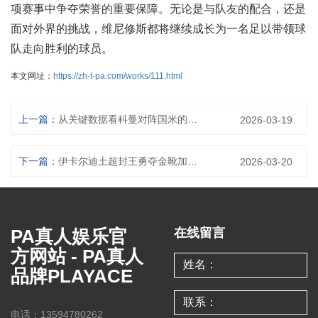
项赛事中争夺荣誉的重要保障。无论是与队友的配合，还是
面对外界的挑战，维尼修斯都将继续成长为一名足以带领球
队走向胜利的球员。
本文网址：
https://zh-t-pa.com/works/111.html
上一篇：
从关键数据看科曼对阵国米的世界杯表现与战术逻辑背后演变胜负因素
2026-03-19
下一篇：
伊卡尔迪土超封王勇夺金靴加拉塔萨雷锋线之王书写新传奇赛季荣光
2026-03-20
PA真人娱乐官
在线留言
方网站 - PA真人
品牌PLAYACE
电话：13594780262