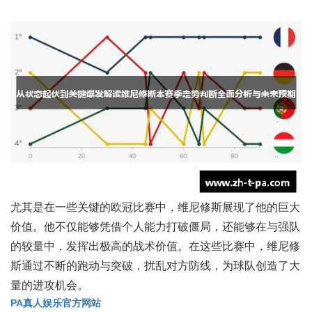
尤其是在一些关键的欧冠比赛中，维尼修斯展现了他的巨大
价值。他不仅能够凭借个人能力打破僵局，还能够在与强队
的较量中，发挥出极高的战术价值。在这些比赛中，维尼修
斯通过不断的跑动与突破，扰乱对方防线，为球队创造了大
量的进攻机会。
PA真人娱乐官方网站