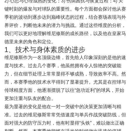
2) 心态与心理成熟的变化；3) 伤病困扰与恢复过程；4) 关
键时刻的爆发与对球队的重要性。每个方面都会探讨他从赛
季初的波动到逐步达到巅峰状态的过程，结合赛场表现与外
界评价，判断他未来的潜力与挑战。通过这些维度的分析，
我们可以更好地理解维尼修斯的成长路径，以及他在皇家马
德里未来的角色和定位。
1、技术与身体素质的进步
维尼修斯作为一名顶级边锋，首先给人印象深刻的是他的速
度与技术。过去几个赛季，他虽然拥有令人惊艳的突破能
力，但在细节处理上常常显得不够成熟，导致效率不高。然
而，本赛季他的技术水平得到了显著提升。尤其是在控球与
传球精度方面，他逐渐摆脱了以往“急功近利”的球风，开始
更加注重与队友的配合。
最为显著的变化是他在一对一突破中的决策更加清晰与精
准。过去的维尼修斯常常凭借速度与单兵作战突破防线，但
面对强大的防守压力时，他有时显得“头铁”，难以做出正确