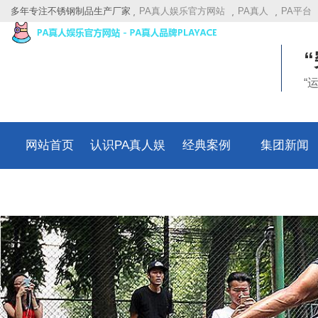
多年专注不锈钢制品生产厂家
PA真人娱乐官方网站
PA真人
PA平台
“
网站首页
认识PA真人娱
经典案例
集团新闻
乐官方网站