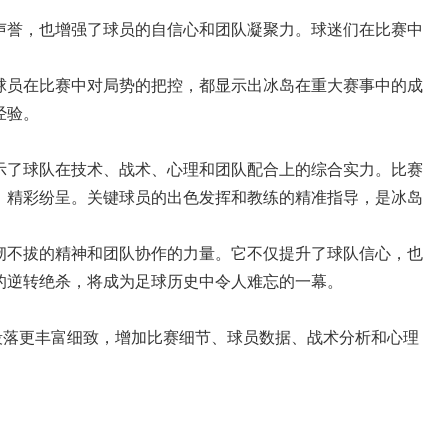
声誉，也增强了球员的自信心和团队凝聚力。球迷们在比赛中
球员在比赛中对局势的把控，都显示出冰岛在重大赛事中的成
经验。
示了球队在技术、战术、心理和团队配合上的综合实力。比赛
，精彩纷呈。关键球员的出色发挥和教练的精准指导，是冰岛
韧不拔的精神和团队协作的力量。它不仅提升了球队信心，也
的逆转绝杀，将成为足球历史中令人难忘的一幕。
每个段落更丰富细致，增加比赛细节、球员数据、战术分析和心理