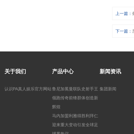
上一篇：
下一篇：
关于我们
产品中心
新闻资讯
认识PA真人娱乐官方网站
鲁尼加冕曼联队史射手王
集团新闻
领跑传奇前锋群体创造新
辉煌
马内加盟利雅得胜利拜仁
迎来重大变动引发全球足
球界热议