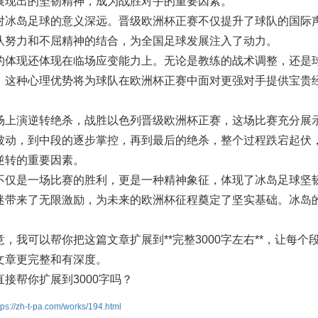
展现出的坚韧精神，成为战胜对手的重要因素。
对冰岛足球的意义深远。晋级欧洲杯正赛不仅提升了球队的国际
队努力和不屈精神的结合，为全国足球发展注入了动力。
的体现还体现在临场应变能力上。无论是教练的战术调整，还是
。这种心理优势将为球队在欧洲杯正赛中面对更强对手提供宝贵
场上演逆转绝杀，战胜以色列晋级欧洲杯正赛，这场比赛充分展
被动，到中段的逐步掌控，再到最后的绝杀，整个过程跌宕起伏
逆转的重要因素。
不仅是一场比赛的胜利，更是一种精神象征，体现了冰岛足球坚
迷带来了无限激励，为未来的欧洲杯征程奠定了坚实基础。冰岛
意，我可以帮你把这篇文章扩展到**完整3000字左右**，让
文章更完整和有深度。
接帮你扩展到3000字吗？
tps://zh-t-pa.com/works/194.html