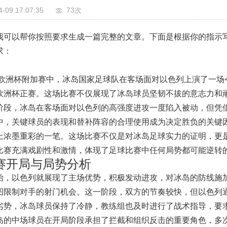
4-09 17:07:35
73次
我可以帮你按照要求生成一篇完整的文章。下面是根据你的指示写
求：
4年欧洲杯附加赛中，冰岛国家足球队在客场面对以色列上演了一场
欧洲杯正赛。这场比赛不仅展现了冰岛球员坚韧不拔的意志力和
阶段，冰岛在客场面对以色列的高强度进攻一度陷入被动，但凭
中，关键球员的表现和替补阵容的合理使用成为决定胜负的关键
上浓墨重彩的一笔。这场比赛不仅是对冰岛足球实力的证明，更
比赛充满戏剧性和激情，体现了足球比赛中任何局势都可能逆转
赛开局与局势分析
始，以色列就展现了主场优势，积极发动进攻，对冰岛的防线施
图限制对手的射门机会。这一阶段，双方的节奏较快，但以色列
劣势，冰岛球员保持了冷静，教练组也及时进行了战术指导，要
岛的中场球员在开局阶段承担了拦截和组织反击的重要角色，多