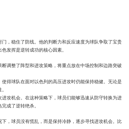
射门，稳住了防线。他的判断力和反应速度为球队争取了宝贵
出色发挥是逆转成功的核心因素。
果断调整了阵型和进攻策略，将重点放在中场控制和边路突破
，使得球队在面对以色列的高压进攻时仍能保持稳健。无论是
性。
次进攻机会。在这种策略下，球员们能够迅速从防守转换为进
岛完成了逆转绝杀。
况下，球员没有慌乱，而是保持冷静，逐步寻找进攻机会。比