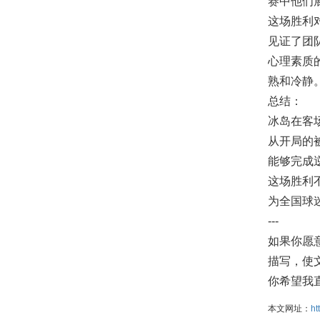
赛中他们
这场胜利
见证了团
心理素质
熟和冷静
总结：
冰岛在客
从开局的
能够完成
这场胜利
为全国球
---
如果你愿
描写，使
你希望我直
本文网址：
ht