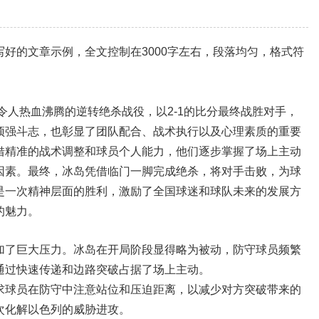
好的文章示例，全文控制在3000字左右，段落均匀，格式符
令人热血沸腾的逆转绝杀战役，以2-1的比分最终战胜对手，
顽强斗志，也彰显了团队配合、战术执行以及心理素质的重要
借精准的战术调整和球员个人能力，他们逐步掌握了场上主动
因素。最终，冰岛凭借临门一脚完成绝杀，将对手击败，为球
是一次精神层面的胜利，激励了全国球迷和球队未来的发展方
的魅力。
加了巨大压力。冰岛在开局阶段显得略为被动，防守球员频繁
通过快速传递和边路突破占据了场上主动。
求球员在防守中注意站位和压迫距离，以减少对方突破带来的
次化解以色列的威胁进攻。