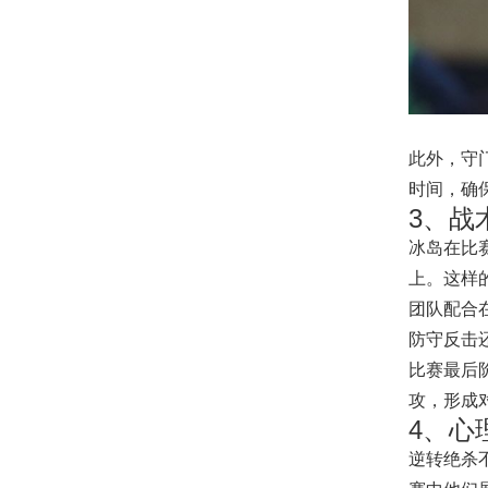
此外，守
时间，确
3、战
冰岛在比
上。这样
团队配合
防守反击
比赛最后
攻，形成
4、心
逆转绝杀