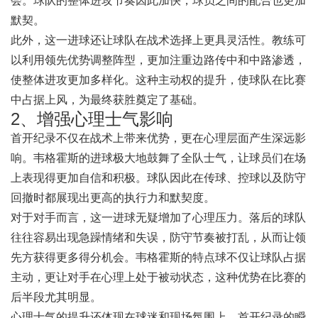
会。球队的整体进攻节奏因此加快，球员之间的配合也更加
默契。
此外，这一进球还让球队在战术选择上更具灵活性。教练可
以利用领先优势调整阵型，更加注重边路传中和中路渗透，
使整体进攻更加多样化。这种主动权的提升，使球队在比赛
中占据上风，为最终获胜奠定了基础。
2、增强心理士气影响
首开纪录不仅在战术上带来优势，更在心理层面产生深远影
响。韦格霍斯的进球极大地鼓舞了全队士气，让球员们在场
上表现得更加自信和积极。球队因此在传球、控球以及防守
回撤时都展现出更高的执行力和默契度。
对于对手而言，这一进球无疑增加了心理压力。落后的球队
往往容易出现急躁情绪和失误，防守节奏被打乱，从而让领
先方获得更多得分机会。韦格霍斯的特点球不仅让球队占据
主动，更让对手在心理上处于被动状态，这种优势在比赛的
后半段尤其明显。
心理士气的提升还体现在球迷和现场氛围上。首开纪录的瞬