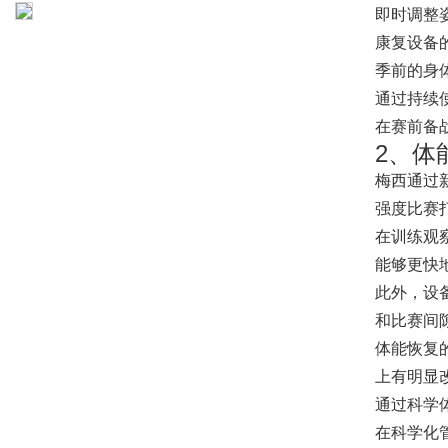
即时调整
康复设备
季前的身
通过持续
在赛前备
2、体
梅西通过
强度比赛
在训练观
能够更快
此外，设
和比赛间
体能恢复
上有明显
通过科学
在科学化