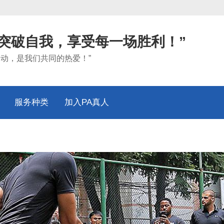
“突破自我，享受每一场胜利！”
运动，是我们共同的热爱！”
服务种类
加入PA真人