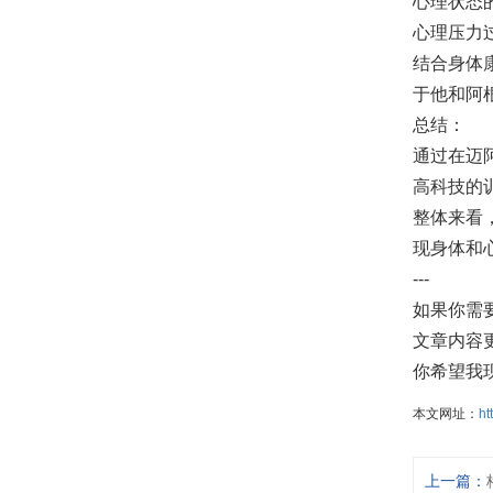
心理状态
心理压力
结合身体
于他和阿
总结：
通过在迈
高科技的
整体来看
现身体和
---
如果你需
文章内容
你希望我现
本文网址：
ht
上一篇：