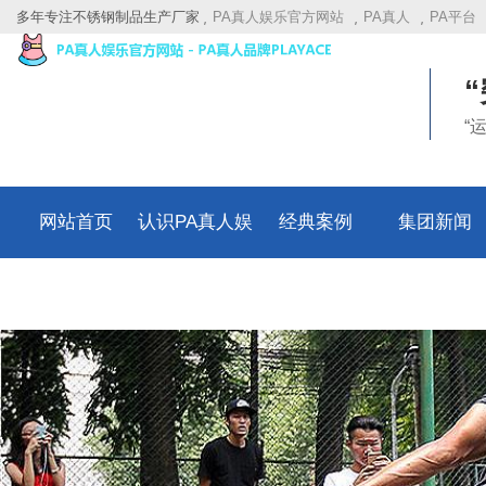
多年专注不锈钢制品生产厂家
PA真人娱乐官方网站
PA真人
PA平台
“
网站首页
认识PA真人娱
经典案例
集团新闻
乐官方网站