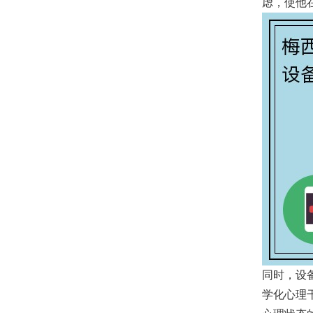
虑，使他
同时，设
学化心理