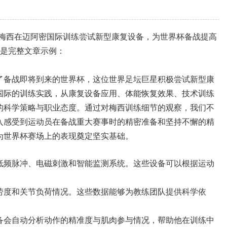
“梅西在迈阿密国际训练尝试新型康复设备，为世界杯备战提高
面是完整文章示例：
了备战即将到来的世界杯，这位世界足坛巨星积极尝试新型康
国际的训练实践，从康复设备应用、体能恢复效果、技术训练
的科学策略与职业态度。通过对梅西训练细节的观察，我们不
入感受到运动员在备战重大赛事时的精密准备和坚持不懈的精
为世界杯赛场上的表现奠定坚实基础。
低频脉冲、电磁刺激和智能监测系统。这些设备可以根据运动
劳度和关节负荷情况。这些数据能够为教练团队提供科学依
备会自动分析动作的精准度与肌肉参与情况，帮助他在训练中