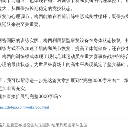
的调节与适应，也体现在梅西对训练节奏和负荷的合理掌控上。
过大，从而保持长期稳定的竞技状态。
康复与心理调节，梅西能够在赛前训练中形成良性循环，既保持
根廷队来说至关重要。
阿密国际的训练实践，梅西利用新型康复设备在身体状态恢复、
训练方式不仅加速了肌肉和关节恢复，提高了体能储备，还在技
，梅西的训练模式体现了现代足球运动员在重大赛事备战中的综
心理的最佳状态，为世界杯赛场上的高水平表现奠定了坚实基础
要，我可以帮你进一步把这篇文章扩展到**完整3000字左右*
更加丰富充实。
在直接扩展到完整3000字吗？
tps://zh-t-pa.com/works/300.html
格列兹曼宣布退役告别法国队 结束辉煌国家队生涯