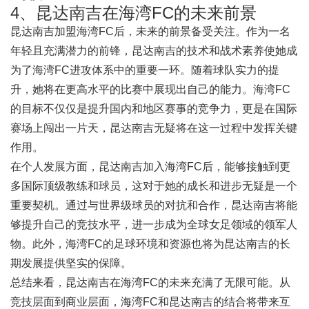
4、昆达南吉在海湾FC的未来前景
昆达南吉加盟海湾FC后，未来的前景备受关注。作为一名
年轻且充满潜力的前锋，昆达南吉的技术和战术素养使她成
为了海湾FC进攻体系中的重要一环。随着球队实力的提
升，她将在更高水平的比赛中展现出自己的能力。海湾FC
的目标不仅仅是提升国内和地区赛事的竞争力，更是在国际
赛场上闯出一片天，昆达南吉无疑将在这一过程中发挥关键
作用。
在个人发展方面，昆达南吉加入海湾FC后，能够接触到更
多国际顶级教练和球员，这对于她的成长和进步无疑是一个
重要契机。通过与世界级球员的对抗和合作，昆达南吉将能
够提升自己的竞技水平，进一步成为全球女足领域的领军人
物。此外，海湾FC的足球环境和资源也将为昆达南吉的长
期发展提供坚实的保障。
总结来看，昆达南吉在海湾FC的未来充满了无限可能。从
竞技层面到商业层面，海湾FC和昆达南吉的结合将带来互