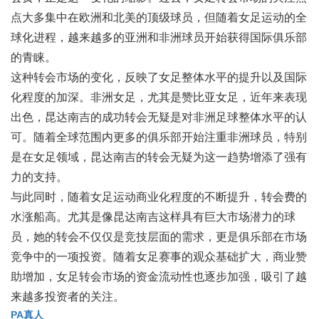
点大多集中在欧洲和北美的顶级球员，但随着女足运动的全
球化进程，越来越多的亚洲和非洲球员开始获得国际俱乐部
的青睐。
这种转会市场的变化，反映了女足整体水平的提升以及国际
化程度的加深。非洲女足，尤其是赞比亚女足，近年来表现
出色，昆达南吉的成功转会无疑是对非洲足球整体水平的认
可。随着全球范围内更多的俱乐部开始注重非洲球员，特别
是在女足领域，昆达南吉的转会无疑为这一趋势增添了强有
力的支持。
与此同时，随着女足运动商业化程度的不断提升，转会费的
水涨船高。尤其是像昆达南吉这样具有巨大市场潜力的球
员，她的转会不仅仅是竞技层面的需求，更是俱乐部在市场
竞争中的一项投资。随着女足赛事的观众基础扩大，商业赞
助增加，女足转会市场的资金流动性也逐步加强，吸引了越
来越多投资者的关注。
PA真人