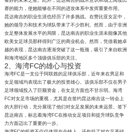
看好的未来之星。此外，昆达南吉的战术意识和场上阅读比
赛的能力，使她能够在不同的进攻体系中发挥重要作用。
昆达南吉的职业生涯也经历了许多挑战。在赞比亚女足中，
她的领导力和技术为球队带来了不少胜利。然而，由于非洲
女足整体发展水平的局限，昆达南吉的职业生涯未能像其他
欧美女足球员那样得到广泛的商业机会。然而，凭借着她卓
越的表现，昆达南吉逐渐突破了这一瓶颈，吸引了来自欧洲
和海湾地区多个顶级俱乐部的关注。
2、海湾FC的雄心与投资
海湾FC是一支位于阿联酋的足球俱乐部，近年来在男足和
女足领域均表现出了极大的投资雄心。该俱乐部不仅在男子
足球领域投入了巨额资金，在女足方面也不甘示弱。海湾
FC对女足市场的重视，尤其是在签约昆达南吉这一转会上
的大胆行动，充分展现了他们对女足发展的未来远景。签下
昆达南吉，标志着海湾FC在推动女足项目和提升球队竞争
力方面迈出了重要的一步。
海湾FC的投资不仅仅体现在金钱上，还包括了对女足基础