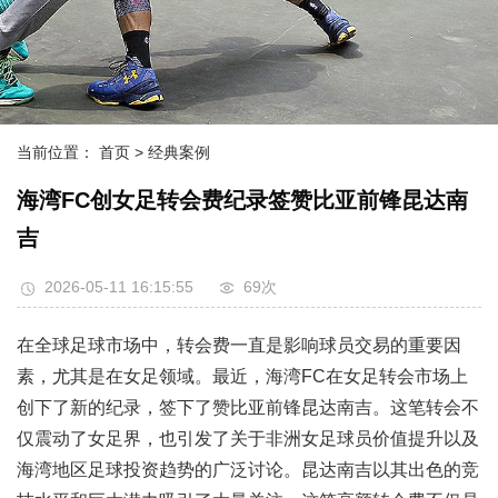
当前位置：
首页
> 经典案例
海湾FC创女足转会费纪录签赞比亚前锋昆达南
吉
2026-05-11 16:15:55
69次
在全球足球市场中，转会费一直是影响球员交易的重要因
素，尤其是在女足领域。最近，海湾FC在女足转会市场上
创下了新的纪录，签下了赞比亚前锋昆达南吉。这笔转会不
仅震动了女足界，也引发了关于非洲女足球员价值提升以及
海湾地区足球投资趋势的广泛讨论。昆达南吉以其出色的竞