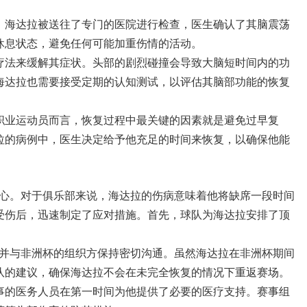
，海达拉被送往了专门的医院进行检查，医生确认了其脑震荡
休息状态，避免任何可能加重伤情的活动。
疗法来缓解其症状。头部的剧烈碰撞会导致大脑短时间内的功
海达拉也需要接受定期的认知测试，以评估其脑部功能的恢复
职业运动员而言，恢复过程中最关键的因素就是避免过早复
拉的病例中，医生决定给予他充足的时间来恢复，以确保他能
的心。对于俱乐部来说，海达拉的伤病意味着他将缺席一段时间
受伤后，迅速制定了应对措施。首先，球队为海达拉安排了顶
，并与非洲杯的组织方保持密切沟通。虽然海达拉在非洲杯期间
队的建议，确保海达拉不会在未完全恢复的情况下重返赛场。
事的医务人员在第一时间为他提供了必要的医疗支持。赛事组