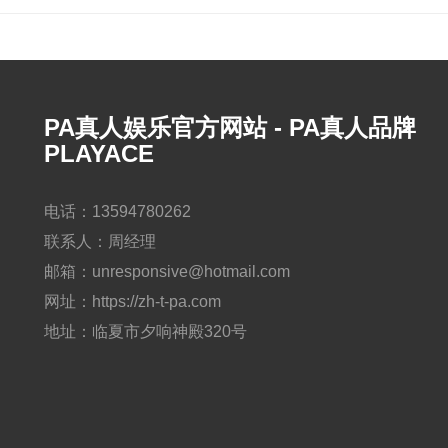
PA真人娱乐官方网站 - PA真人品牌
PLAYACE
电话：13594780262
联系人：周经理
邮箱：unresponsive@hotmail.com
网址：https://zh-t-pa.com
地址：临夏市夕响神殿320号