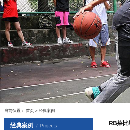
当前位置：
首页
> 经典案例
RB莱
经典案例
Projects