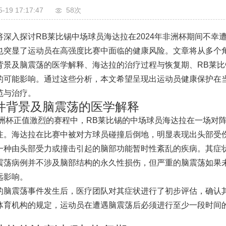
5-19 17:17:47
58次
将深入探讨RB莱比锡中场球员海达拉在2024年非洲杯期间不
也突显了运动员在高强度比赛中面临的健康风险。文章将从多个
背景及脑震荡的医学解释、海达拉的治疗过程与恢复期、RB莱
的可能影响。通过这些分析，本文希望呈现出运动员健康保护在
范与治疗。
件背景及脑震荡的医学解释
年非洲杯正值激烈的赛程中，RB莱比锡的中场球员海达拉在一场
注。海达拉在比赛中被对方球员碰撞后倒地，明显表现出头部受
一种由头部受力或撞击引起的脑部功能暂时性紊乱的疾病。其症
震荡病例并不涉及脑部结构的永久性损伤，但严重的脑震荡如果
远影响。
的脑震荡事件发生后，医疗团队对其症状进行了初步评估，确认
体育机构的规定，运动员在遭遇脑震荡后必须进行至少一段时间