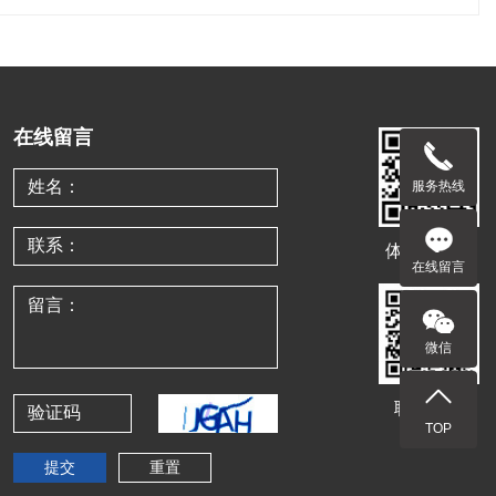
在线留言
服务热线
体验移动端
在线留言
微信
联系客服
TOP