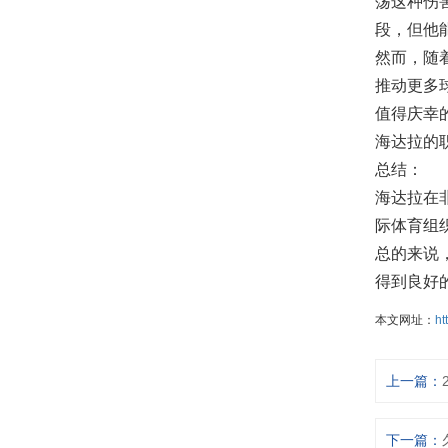
荡这种伤
段，但他
然而，随
推动更多
值得庆幸
海达拉的
总结：
海达拉在
际体育组
总的来说
得到良好
本文网址：
ht
上一篇：
下一篇：