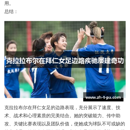
用。
总结：
克拉拉布尔在拜仁女足的边路表现，充分展示了速度、技
术、战术和心理素质的完美结合。她的突破能力、传中助
攻、关键比赛表现以及团队价值，使她成为球队不可或缺的