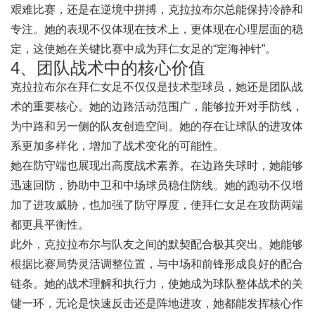
艰难比赛，还是在逆境中拼搏，克拉拉布尔总能保持冷静和
专注。她的表现不仅体现在技术上，更体现在心理层面的稳
定，这使她在关键比赛中成为拜仁女足的“定海神针”。
4、团队战术中的核心价值
克拉拉布尔在拜仁女足不仅仅是技术型球员，她还是团队战
术的重要核心。她的边路活动范围广，能够拉开对手防线，
为中路和另一侧的队友创造空间。她的存在让球队的进攻体
系更加多样化，增加了战术变化的可能性。
她在防守端也展现出高度战术素养。在边路失球时，她能够
迅速回防，协助中卫和中场球员稳住防线。她的跑动不仅增
加了进攻威胁，也加强了防守厚度，使拜仁女足在攻防两端
都更具平衡性。
此外，克拉拉布尔与队友之间的默契配合极其突出。她能够
根据比赛局势灵活调整位置，与中场和前锋形成良好的配合
链条。她的战术理解和执行力，使她成为球队整体战术的关
键一环，无论是快速反击还是阵地进攻，她都能发挥核心作