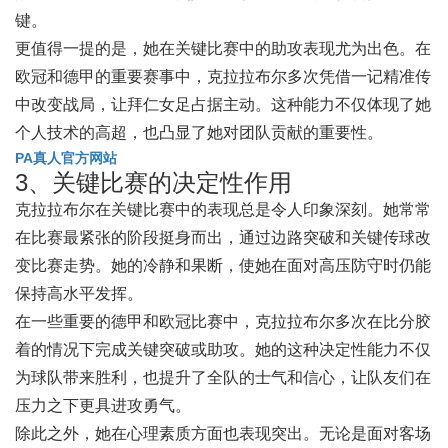
键。
更值得一提的是，她在关键比赛中的助攻表现尤为出色。在
欧冠和德甲的重要赛事中，克拉拉布尔多次凭借一记精准传
中改变战局，让拜仁女足占据主动。这种能力不仅体现了她
个人技术的高超，也凸显了她对团队贡献的重要性。
PA真人官方网站
3、关键比赛的决定性作用
克拉拉布尔在关键比赛中的表现总是令人印象深刻。她常常
在比赛最紧张的阶段挺身而出，通过边路突破和关键传球改
变比赛走势。她的冷静和果断，使她在面对高压防守时仍能
保持高水平发挥。
在一些重要的德甲和欧冠比赛中，克拉拉布尔多次在比分胶
着的情况下完成关键突破或助攻。她的这种决定性能力不仅
为球队带来胜利，也提升了全队的士气和信心，让队友们在
压力之下更具进攻勇气。
除此之外，她在心理素质方面也表现突出。无论是面对客场