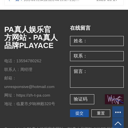
PA真人娱乐官
在线留言
方网站 - PA真人
品牌PLAYACE
电话：13594780262
联系人：周经理
邮箱：
unresponsive@hotmail.com
网址：https://zh-t-pa.com
地址：临夏市夕响神殿320号