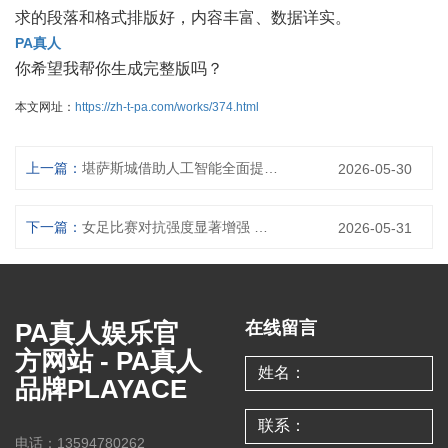
求的段落和格式排版好，内容丰富、数据详实。
PA真人
你希望我帮你生成完整版吗？
本文网址：
https://zh-t-pa.com/works/374.html
上一篇：
堪萨斯城借助人工智能全面提升世界杯期间球迷交通管理效率
2026-05-30
下一篇：
女足比赛对抗强度显著增强 引领全球竞技水平提升与观赛体验革新
2026-05-31
PA真人娱乐官
在线留言
方网站 - PA真人
品牌PLAYACE
电话：13594780262