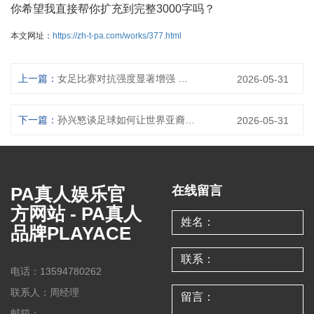
你希望我直接帮你扩充到完整3000字吗？
本文网址：
https://zh-t-pa.com/works/377.html
上一篇：
女足比赛对抗强度显著增强 引领全球竞技水平提升与观赛体验革新
2026-05-31
下一篇：
孙兴慜谈足球如何让世界亚裔同频共振在绿茵场找到彼此与身份归属
2026-05-31
PA真人娱乐官
在线留言
方网站 - PA真人
品牌PLAYACE
电话：13594780262
联系人：周经理
邮箱：