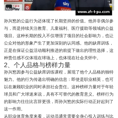
孙兴慜的公益行为还体现了长期坚持的价值。他并非偶尔参
与，而是持续关注教育、儿童福利、医疗援助等领域的公益
项目。这种长期的投入不仅增强了项目的社会影响力，也让
公众对他的形象产生了更加深刻的认同感。他的缺席训练，
正是在保证公益活动顺利推进的前提下做出的理性选择，这
种责任感不仅体现在球场上，也体现在社会关怀中。
2、个人品格与榜样力量
孙兴慜因参与公益缺席训练课程，展现了他个人品格的独特
魅力。他的行为传递出明确的信息：即使是职业精英，也可
以在兼顾职业的同时承担社会责任。这种榜样力量对于年轻
球员和广大球迷来说，具有不可替代的教育意义。榜样行为
的影响力往往比言辞更强，而孙兴慜的实际行动正好起到了
这一作用。
从职业体育角度来看，运动员通常需要全身心投入训练与比