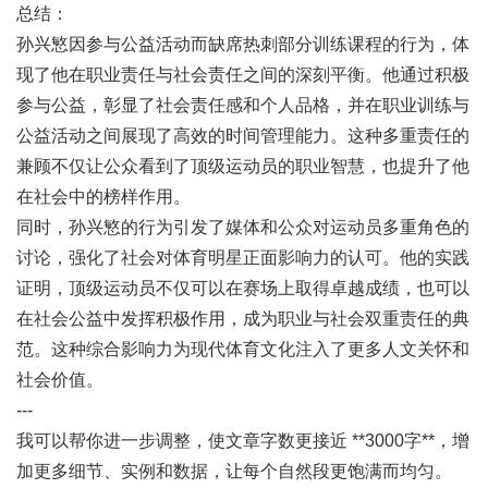
总结：
孙兴慜因参与公益活动而缺席热刺部分训练课程的行为，体
现了他在职业责任与社会责任之间的深刻平衡。他通过积极
参与公益，彰显了社会责任感和个人品格，并在职业训练与
公益活动之间展现了高效的时间管理能力。这种多重责任的
兼顾不仅让公众看到了顶级运动员的职业智慧，也提升了他
在社会中的榜样作用。
同时，孙兴慜的行为引发了媒体和公众对运动员多重角色的
讨论，强化了社会对体育明星正面影响力的认可。他的实践
证明，顶级运动员不仅可以在赛场上取得卓越成绩，也可以
在社会公益中发挥积极作用，成为职业与社会双重责任的典
范。这种综合影响力为现代体育文化注入了更多人文关怀和
社会价值。
---
我可以帮你进一步调整，使文章字数更接近 **3000字**，增
加更多细节、实例和数据，让每个自然段更饱满而均匀。