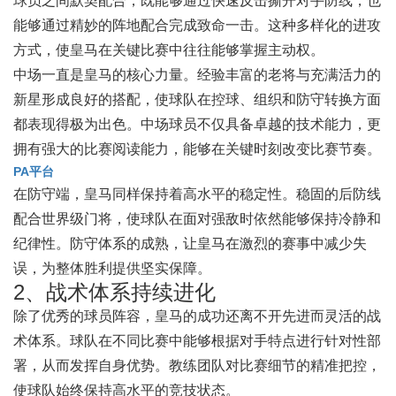
球员之间默契配合，既能够通过快速反击撕开对手防线，也
能够通过精妙的阵地配合完成致命一击。这种多样化的进攻
方式，使皇马在关键比赛中往往能够掌握主动权。
中场一直是皇马的核心力量。经验丰富的老将与充满活力的
新星形成良好的搭配，使球队在控球、组织和防守转换方面
都表现得极为出色。中场球员不仅具备卓越的技术能力，更
拥有强大的比赛阅读能力，能够在关键时刻改变比赛节奏。
PA平台
在防守端，皇马同样保持着高水平的稳定性。稳固的后防线
配合世界级门将，使球队在面对强敌时依然能够保持冷静和
纪律性。防守体系的成熟，让皇马在激烈的赛事中减少失
误，为整体胜利提供坚实保障。
2、战术体系持续进化
除了优秀的球员阵容，皇马的成功还离不开先进而灵活的战
术体系。球队在不同比赛中能够根据对手特点进行针对性部
署，从而发挥自身优势。教练团队对比赛细节的精准把控，
使球队始终保持高水平的竞技状态。