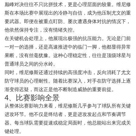
巅峰对决往往不只比拼技术，更是心理层面的较量。维尼修
斯在本场比赛中展现出的冷静与自信，成为他压制尤文的重
要武器。即便在被重点盯防、屡次遭遇身体对抗的情况下，
他依然保持专注，没有情绪失控。
在关键机会处理上，他展现出极强的抗压能力。无论是门前
一对一的选择，还是高速推进中的临门一脚，他都显得异常
果断，没有丝毫犹豫。这种心理稳定性，往往是顶级球星与
普通球员之间的分水岭。
同时，维尼修斯还通过持续的高强度冲击，反向消耗了尤文
防守球员的心理耐性。随着比赛深入，对手在防守选择上逐
渐变得迟疑，而这正是他不断制造威胁的重要前提。
4、比赛影响全景
从整体比赛影响力来看，维尼修斯几乎参与了球队所有关键
进攻环节。他不仅是终结者，更是进攻发起点和节奏调节
器。每当球队需要提速或稳定局面时，他总能站出来完成关
键处理。