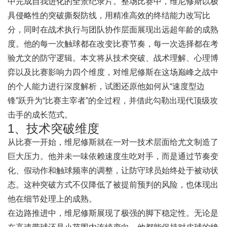
中完成自我进化的全景纪录片。整场比赛中，维尼修斯以极
具侵略性的突破撕裂防线，用精准高效的终结能力改写比
分，同时在战术执行与团队协作层面展现出远超年龄的成熟
度。他的每一次触球都在改变比赛节奏，每一次选择都在考
验尤文的防守逻辑。本文将从技术突破、战术理解、心理博
弈以及比赛影响力四个维度，对维尼修斯在这场巅峰之战中
的个人能力进行深度解析，试图还原他如何从“速度型边
锋”跃升为“比赛主宰者”的全过程，并借此勾勒出现代顶级攻
击手的成长范式。
1、技术突破维度
从比赛一开始，维尼修斯就在一对一技术层面给尤文制造了
巨大压力。他并未一味依赖速度生吃对手，而是通过节奏变
化、假动作和触球频率的调整，让防守球员始终处于被动状
态。这种突破方式不仅降低了被提前预判的风险，也体现出
他在细节处理上的成熟。
在边路推进中，维尼修斯展现了极强的脚下稳定性。无论是