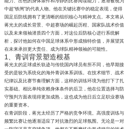
能力、出色的身体条件和冷静的比赛阅读能力，逐渐被视为
中超“铁闸”的代表人物。他在关键比赛中的稳定表现，使得
国足后防线拥有了更清晰的组织核心与精神支点。本文将从
蒋光太的成长背景、中超赛场的崛起历程、国家队战术价值
以及未来领袖潜质四个方面，对这位后防核心进行系统解
析，探讨他如何在中国足球体系中形成独特价值，并展望其
在未来承担更大责任、成为球队精神领袖的可能性。
1、青训背景塑造根基
蒋光太的足球成长轨迹与传统国内球员有所不同，他早期接
受的是较为系统化的海外青训体系训练。在技术细节、战术
纪律以及比赛节奏理解方面，这样的训练环境为他打下了扎
实基础。相比单纯依赖身体条件的后卫，他在位置选择与防
守预判方面表现得更加成熟，这也成为他日后立足职业赛场
的重要资本。
在青训阶段，蒋光太经历了严格的竞争环境。高强度训练与
频繁比赛让他逐渐适应了对抗激烈的足球氛围。无论是一对