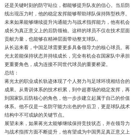
还是关键时刻的防守站位，都能够提升队友的信心。当后防
线出现压力时，他的稳定发挥能够帮助球队保持阵型秩序。
未来如果能够继续提升沟通能力与战术指挥能力，他有机会
成长为真正意义上的后防领袖。这样的球员不仅在技术层面
贡献力量，也能够在精神层面带动整支球队。
从长远来看，中国足球需要更多具备领导力的核心球员。蒋
光太若能保持状态并持续成长，完全有机会在国家队中承担
更重要角色，成为连接不同世代球员的重要桥梁。
总结：
蒋光太的职业成长轨迹体现了个人努力与足球环境相结合的
成果。从青训体系的技术积累，到中超赛场的稳定发挥，再
到国家队后防核心的角色，他一步步建立起属于自己的价值
体系。他不仅是一名防守能力出色的中后卫，更是球队战术
结构中不可或缺的关键节点。
展望未来，如果蒋光太能够继续保持竞技状态，并在领导力
与战术指挥方面不断提升，他有望成为中国男足真正意义上