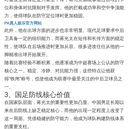
位和身体对抗限制对手发挥。他的拦截成功率和空中争顶能
力，使得球队在防守定位球时更加稳固。
PA真人娱乐官方网站
此外，他在出球方面的进步也非常明显。现代足球要求中后
卫具备一定的组织能力，而蒋光太在短传和长传方面的稳定
性，使球队在后场推进时更加从容。很多进攻往往从他的一
脚精准出球开始展开。
随着比赛经验不断积累，他逐渐成为中超赛场上公认的防守
核心之一。稳定、冷静、对抗能力强，这些特点让他获
得“铁闸”称号，也使他成为联赛中最受关注的中后卫球员之
一。
3、国足防线核心价值
在国家队层面，蒋光太的重要性更加凸显。中国男足长期以
来在后防线上缺乏稳定核心，而他的出现一定程度上改变了
这一局面。凭借稳健的防守能力，他成为球队构建防线体系
的重要支柱。