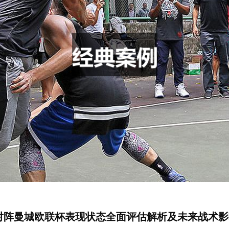
对阵曼城欧联杯表现状态全面评估解析及未来战术影