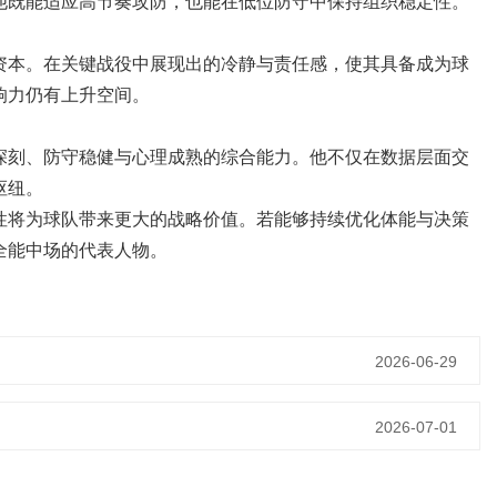
他既能适应高节奏攻防，也能在低位防守中保持组织稳定性。
资本。在关键战役中展现出的冷静与责任感，使其具备成为球
响力仍有上升空间。
深刻、防守稳健与心理成熟的综合能力。他不仅在数据层面交
枢纽。
性将为球队带来更大的战略价值。若能够持续优化体能与决策
全能中场的代表人物。
2026-06-29
2026-07-01