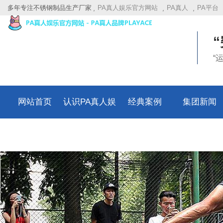
多年专注不锈钢制品生产厂家
PA真人娱乐官方网站
PA真人
PA平台
“
网站首页
认识PA真人娱
经典案例
集团新闻
乐官方网站