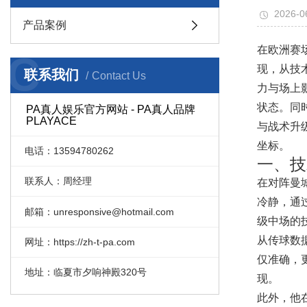
2026-0
产品案例
在欧洲赛
C
现，从技
联系我们
Contact Us
力与场上
状态。同
PA真人娱乐官方网站 - PA真人品牌
PLAYACE
与战术升
坐标。
电话：13594780262
一、技
联系人：周经理
在对阵曼
冷静，通
邮箱：unresponsive@hotmail.com
级中场的
从传球数
网址：https://zh-t-pa.com
仅准确，
地址：临夏市夕响神殿320号
现。
此外，他