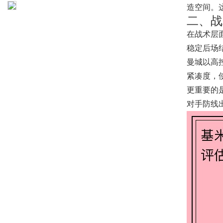
造空间。
二、战
在战术层
稳定后场
曼城以高
紧凑度，
更重要的
对手防线