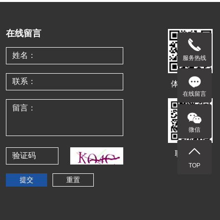
在线留言
服务热线
体验移动端
在线留言
微信
联系客服
TOP