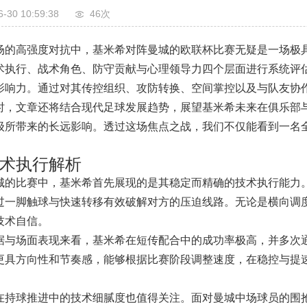
6-30 10:59:38
46次
场的高强度对抗中，基米希对阵曼城的欧联杯比赛无疑是一场极
术执行、战术角色、防守贡献与心理领导力四个层面进行系统评
影响力。通过对其传控组织、攻防转换、空间掌控以及与队友协
时，文章还将结合现代足球发展趋势，展望基米希未来在俱乐部
级所带来的长远影响。透过这场焦点之战，我们不仅能看到一名
术执行解析
城的比赛中，基米希首先展现的是其稳定而精确的技术执行能力
过一脚触球与快速转移有效破解对方的压迫线路。无论是横向调
技术自信。
据与场面表现来看，基米希在短传配合中的成功率极高，并多次
更具方向性和节奏感，能够根据比赛阶段调整速度，在稳控与提
在持球推进中的技术细腻度也值得关注。面对曼城中场球员的围