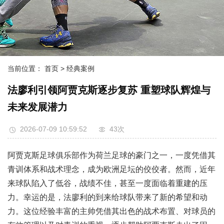
当前位置：
首页
> 经典案例
法廖利引领阿贾克斯逐步复苏 重塑球队辉煌与
未来发展潜力
2026-07-09 10:59:52
43次
阿贾克斯足球俱乐部作为荷兰足球的豪门之一，一度凭借其
青训体系和战术理念，成为欧洲足坛的佼佼者。然而，近年
来球队陷入了低谷，战绩不佳，甚至一度面临着重建的压
力。幸运的是，法廖利的到来给球队带来了新的希望和动
力。这位经验丰富的主帅凭借其出色的战术布置、对球员的