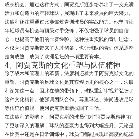
成长机会。通过这种方式，阿贾克斯逐步培养出了一支充满
活力和创造力的年轻球队，展现出了未来发展的巨大潜力。
法廖利还注重通过比赛锻炼青训球员的实战能力。他坚持让
年轻球员有机会与顶级对手交锋，不仅增强了球员的自信
心，也提高了他们的比赛经验。这种注重实践的青训理念，
不仅为阿贾克斯带来了人才储备，也让球队的青训体系逐渐
走向成熟，成为了欧洲足坛的一项重要资本。
4、阿贾克斯的文化重塑与队伍精神
除了战术和管理上的革新，法廖利还着力于阿贾克斯文化的
重塑。阿贾克斯的足球文化是其辉煌历史的核心之一，法廖
利深知这一点，因此在他的带领下，球队重新审视并弘扬了
这种文化精神。他强调团队合作、尊重球迷、崇尚进攻足球
等传统价值观，使阿贾克斯重新找回了自信。
在法廖利的影响下，阿贾克斯的球员们对“阿贾克斯精神”有
了更加深入的理解，球队的凝聚力也得到大幅提升。无论是
在比赛中还是在日常训练中，球员们都能展现出高度的纪律