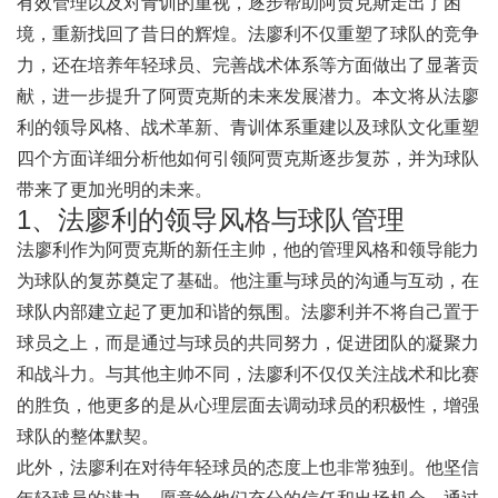
有效管理以及对青训的重视，逐步帮助阿贾克斯走出了困
境，重新找回了昔日的辉煌。法廖利不仅重塑了球队的竞争
力，还在培养年轻球员、完善战术体系等方面做出了显著贡
献，进一步提升了阿贾克斯的未来发展潜力。本文将从法廖
利的领导风格、战术革新、青训体系重建以及球队文化重塑
四个方面详细分析他如何引领阿贾克斯逐步复苏，并为球队
带来了更加光明的未来。
1、法廖利的领导风格与球队管理
法廖利作为阿贾克斯的新任主帅，他的管理风格和领导能力
为球队的复苏奠定了基础。他注重与球员的沟通与互动，在
球队内部建立起了更加和谐的氛围。法廖利并不将自己置于
球员之上，而是通过与球员的共同努力，促进团队的凝聚力
和战斗力。与其他主帅不同，法廖利不仅仅关注战术和比赛
的胜负，他更多的是从心理层面去调动球员的积极性，增强
球队的整体默契。
此外，法廖利在对待年轻球员的态度上也非常独到。他坚信