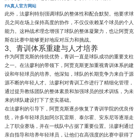
PA真人官方网站
此外，法廖利特别强调球队的整体性和配合默契。他要求球
员之间在场上保持高度的协作，不仅仅依赖某个球员的个人
能力。这种战术理念增强了球队的整体凝聚力，也让阿贾克
斯在比赛中能够更好地应对压力和挑战。
3、青训体系重建与人才培养
作为阿贾克斯的传统优势，青训一直是球队成功的重要支柱
之一。在法廖利的带领下，阿贾克斯更加重视青训体系的建
设和年轻球员的培养。他深知，球队的长期竞争力来自于源
源不断的年轻人才。法廖利对青训工作进行了精细化管理，
通过提升教练团队的整体素质和加强球员的技术训练，为未
来的球队建设打下了坚实基础。
在法廖利的引导下，阿贾克斯逐步恢复了青训学院的优良传
统，许多年轻球员如阿尔瓦雷斯、泰尔霍、安东尼等逐渐走
上了职业赛场，并在一线队中占据了重要位置。法廖利通过
亲自指导和培养年轻球员，让他们在高强度的比赛中获得了