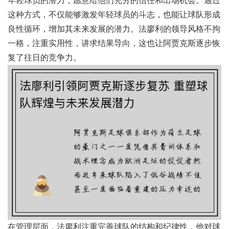
年轻球员的潜力，愿意给他们充分的信任和出场机会。通过
这种方式，不仅能够激发年轻球员的斗志，也能让球队形成
良性循环，增加其未来发展的潜力。法廖利的领导风格不拘
一格，注重实用性，讲求结果导向，这也让阿贾克斯逐步恢
复了往日的竞争力。
在管理层面，法廖利注重完善球队的结构和纪律性，他对球