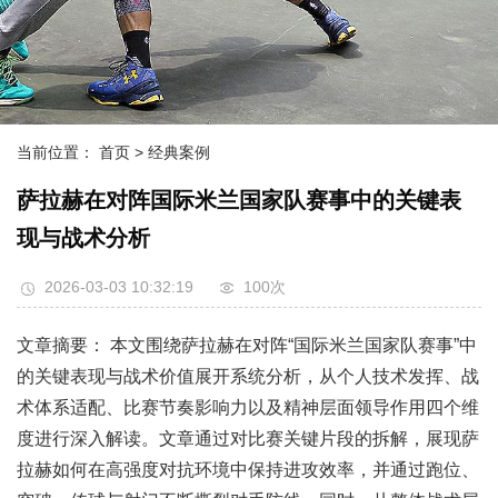
当前位置：
首页
> 经典案例
萨拉赫在对阵国际米兰国家队赛事中的关键表
现与战术分析
2026-03-03 10:32:19
100次
文章摘要： 本文围绕萨拉赫在对阵“国际米兰国家队赛事”中
的关键表现与战术价值展开系统分析，从个人技术发挥、战
术体系适配、比赛节奏影响力以及精神层面领导作用四个维
度进行深入解读。文章通过对比赛关键片段的拆解，展现萨
拉赫如何在高强度对抗环境中保持进攻效率，并通过跑位、