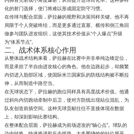
内脚背兜射或小角度爆射，从而提升进球转化率。这种多样
化的射门选择，使门将难以形成固定防守习惯。
在传球与配合层面，萨拉赫的视野和决策同样关键。他不再
局限于个人突破终结，而是更多通过直塞、横传和倒三角回
做参与团队进攻组织，这使其技术价值从“个人爆点”升级
为“体系节点”。
二、战术体系核心作用
从整体战术结构来看，萨拉赫在比赛中并非单纯边锋定位，
而是承担了半自由进攻核心的角色。他在边路起步，却频繁
内切进入肋部区域，使国际米兰国家队的防线结构被不断拉
伸，从而制造中路空当。
在无球状态下，萨拉赫的跑位同样具有高度战术价值。他通
过斜向内切跑动牵制中后卫，使对方防线出现站位混乱，为
队友创造前插空间。这种无球贡献往往不直接体现在数据
上，却深刻影响比赛结构。
在整体配合层面，萨拉赫成为前场进攻的“轴心点”。球队的
边中转换、快速推进和反击线路，大多围绕他的站位展开，