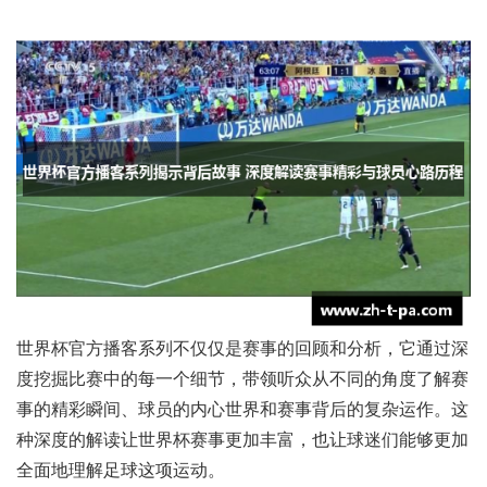
世界杯官方播客系列不仅仅是赛事的回顾和分析，它通过深
度挖掘比赛中的每一个细节，带领听众从不同的角度了解赛
事的精彩瞬间、球员的内心世界和赛事背后的复杂运作。这
种深度的解读让世界杯赛事更加丰富，也让球迷们能够更加
全面地理解足球这项运动。