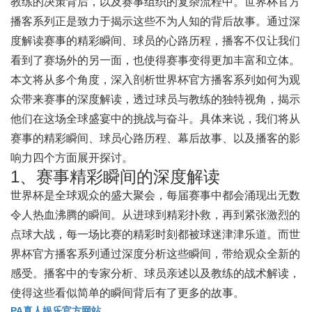
教练的决策背后，以及赛事组织的复杂流程中。世界杯官方
播客系列正是致力于揭示这些不为人知的背后故事。通过深
度解读赛事的精彩瞬间、球员的心路历程，播客不仅让我们
看到了赛场外的另一面，也使得赛事变得更加丰富和立体。
本文将从多个角度，深入剖析世界杯官方播客系列如何为观
众带来赛事的深度解读，透过球员与教练的独特视角，揭示
他们在这场全球盛宴中的挑战与奋斗。具体来说，我们将从
赛事的精彩瞬间、球员心路历程、幕后故事、以及播客的影
响力四个方面展开探讨。
1、赛事精彩瞬间的深度解读
世界杯是全球观众的盛大聚会，每届赛事中都会涌现出无数
令人热血沸腾的瞬间。从进球到精彩扑救，再到紧张激烈的
点球大战，每一场比赛的精彩时刻都被球迷津津乐道。而世
界杯官方播客系列通过深度分析这些瞬间，带给观众全新的
感受。播客中的专家分析、球员亲述以及教练的战术解读，
使得这些看似简单的瞬间背后有了更多的故事。
PA真人娱乐官方网站