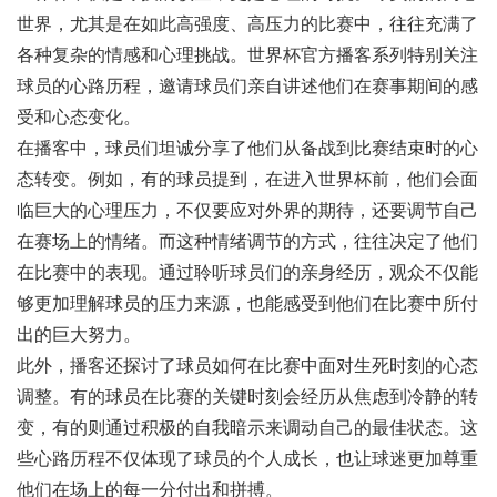
世界，尤其是在如此高强度、高压力的比赛中，往往充满了
各种复杂的情感和心理挑战。世界杯官方播客系列特别关注
球员的心路历程，邀请球员们亲自讲述他们在赛事期间的感
受和心态变化。
在播客中，球员们坦诚分享了他们从备战到比赛结束时的心
态转变。例如，有的球员提到，在进入世界杯前，他们会面
临巨大的心理压力，不仅要应对外界的期待，还要调节自己
在赛场上的情绪。而这种情绪调节的方式，往往决定了他们
在比赛中的表现。通过聆听球员们的亲身经历，观众不仅能
够更加理解球员的压力来源，也能感受到他们在比赛中所付
出的巨大努力。
此外，播客还探讨了球员如何在比赛中面对生死时刻的心态
调整。有的球员在比赛的关键时刻会经历从焦虑到冷静的转
变，有的则通过积极的自我暗示来调动自己的最佳状态。这
些心路历程不仅体现了球员的个人成长，也让球迷更加尊重
他们在场上的每一分付出和拼搏。