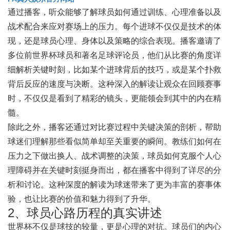
通过播客，听众能够了解球员如何通过训练、心理准备以及
战术配合来应对赛场上的压力。每个进球不仅仅是技术的体
现，还是球员心理、身体以及策略的综合表现。播客邀请了
多位前世界杯球员和著名足球评论员，他们从比赛的角度详
细解析关键时刻，比如某个进球背后的技巧，或是某个扑救
背后反应的速度与决断。这种深入的解读让观众在回顾赛事
时，不仅仅是看到了精彩的镜头，更能领会到其中的内在精
髓。
除此之外，播客还通过对比赛过程中关键决策的剖析，帮助
球迷们理解那些看似简单却至关重要的瞬间。教练们如何在
压力之下做出换人、战术调整的决策，球员如何克服个人心
理障碍并在关键时刻挺身而出，都在播客中得到了详尽的分
析和讨论。这种深度的解读为球迷带来了更为丰富的赛事体
验，也让比赛的价值和魅力得到了升华。
2、球员心路历程的真实讲述
世界杯不仅是球技的较量，更是心理的对抗。球员们的内心