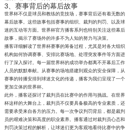
3、赛事背后的幕后故事
世界杯不仅是球员和教练的竞技场，赛事背后还有着无数的
幕后故事。这些故事包括赛事的组织、裁判的判罚、以及球
迷的互动等方面。世界杯官方播客系列也特别关注这些幕后
故事，揭示了赛场外的许多不为人知的努力与决策。
播客详细解读了世界杯赛事的筹备过程，尤其是对各大组织
机构如何协调赛事、安排比赛场地、处理突发事件等方面进
行了深入探讨。每一届世界杯的成功举办都离不开幕后工作
人员的默默奉献。从赛事的场地搭建到观众的安全保障，从
赛事的转播安排到球迷文化的传递，播客为我们呈现了一个
更加立体的世界杯。
此外，播客还探讨了裁判员在比赛中的作用与挑战。在世界
杯这样的大舞台上，裁判员不仅要具备极高的专业素质，还
需要承受来自各方的压力。每一次争议判罚背后，都是裁判
员的艰难决策和高度的职业素养。播客通过对裁判员心态和
判罚决策过程的解析，让球迷们更为客观地看待比赛中的争