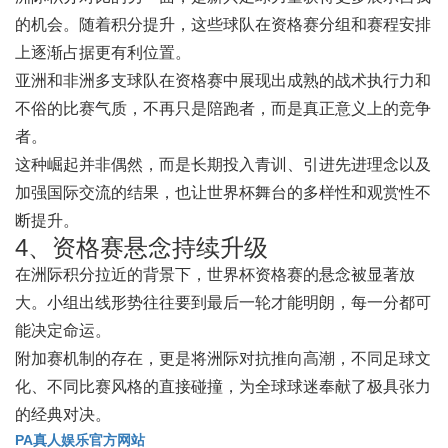
的机会。随着积分提升，这些球队在资格赛分组和赛程安排
上逐渐占据更有利位置。
亚洲和非洲多支球队在资格赛中展现出成熟的战术执行力和
不俗的比赛气质，不再只是陪跑者，而是真正意义上的竞争
者。
这种崛起并非偶然，而是长期投入青训、引进先进理念以及
加强国际交流的结果，也让世界杯舞台的多样性和观赏性不
断提升。
4、资格赛悬念持续升级
在洲际积分拉近的背景下，世界杯资格赛的悬念被显著放
大。小组出线形势往往要到最后一轮才能明朗，每一分都可
能决定命运。
附加赛机制的存在，更是将洲际对抗推向高潮，不同足球文
化、不同比赛风格的直接碰撞，为全球球迷奉献了极具张力
的经典对决。
PA真人娱乐官方网站